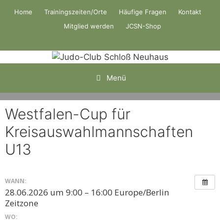
Zum
Home
Trainingszeiten/Orte
Häufige Fragen
Kontakt
Inhalt
Mitglied werden
JCSN-Shop
springen
Menü
Westfalen-Cup für
Kreisauswahlmannschaften
U13
WANN:
28.06.2026 um 9:00 – 16:00
Europe/Berlin
Zeitzone
WO: