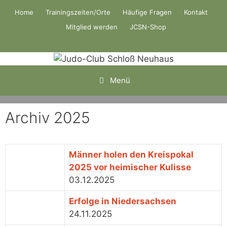
Zum
Home
Trainingszeiten/Orte
Häufige Fragen
Kontakt
Inhalt
Mitglied werden
JCSN-Shop
springen
Menü
Archiv 2025
Männer holen den Kreispokal
2025 vor heimischer Kulisse
03.12.2025
Erfolge in Niedersachsen
24.11.2025