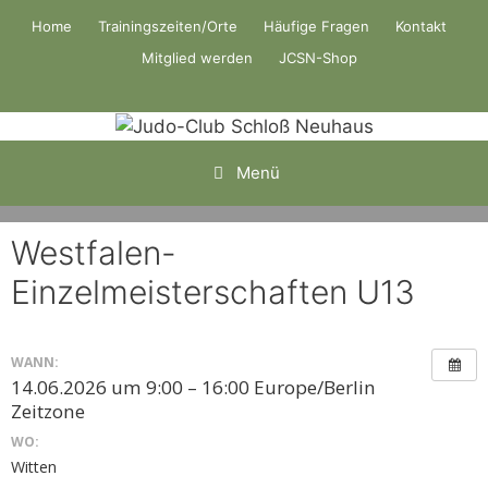
Zum
Home
Trainingszeiten/Orte
Häufige Fragen
Kontakt
Inhalt
Mitglied werden
JCSN-Shop
springen
Menü
Westfalen-
Einzelmeisterschaften U13
WANN:
14.06.2026 um 9:00 – 16:00
Europe/Berlin
Zeitzone
WO:
Witten